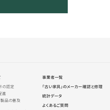
て
事業者一覧
示の認定
「古い家具」のメーカー確認と修理
促進
統計データ
木製品の普及
よくあるご質問