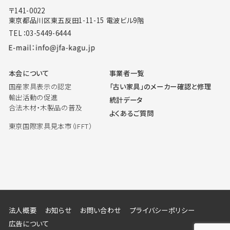
〒141-0022
東京都品川区東五反田1-11-15 電波ビル9階
TEL：03-5449-6444
本会について
事業者一覧
国産家具表示の認定
「古い家具」のメーカー確認と修理
輸出活動の促進
統計データ
合法木材・木製品の普及
よくあるご質問
東京国際家具見本市（IFFT）
法人概要
お知らせ
お問い合わせ
プライバシーポリシー
広告について