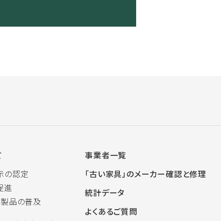
て
事業者一覧
示の認定
「古い家具」のメーカー確認と修理
促進
統計データ
木製品の普及
よくあるご質問