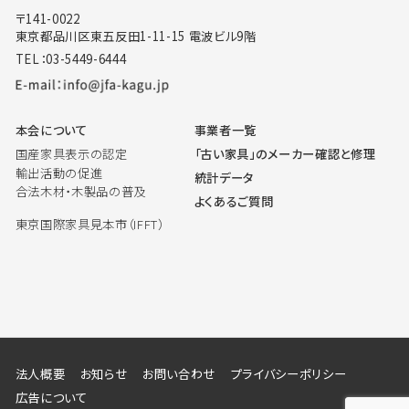
〒141-0022
東京都品川区東五反田1-11-15 電波ビル9階
TEL：03-5449-6444
本会について
事業者一覧
国産家具表示の認定
「古い家具」のメーカー確認と修理
輸出活動の促進
統計データ
合法木材・木製品の普及
よくあるご質問
東京国際家具見本市（IFFT）
法人概要
お知らせ
お問い合わせ
プライバシーポリシー
広告について