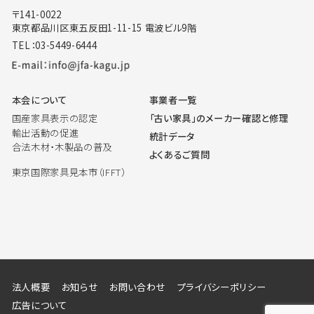
〒141-0022
東京都品川区東五反田1-11-15 電波ビル9階
TEL：03-5449-6444
本会について
事業者一覧
国産家具表示の認定
「古い家具」のメーカー確認と修理
輸出活動の促進
統計データ
合法木材・木製品の普及
よくあるご質問
東京国際家具見本市（IFFT）
法人概要
お知らせ
お問い合わせ
プライバシーポリシー
広告について