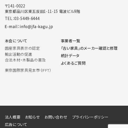
〒141-0022
東京都品川区東五反田1-11-15 電波ビル9階
TEL：03-5449-6444
本会について
事業者一覧
国産家具表示の認定
「古い家具」のメーカー確認と修理
輸出活動の促進
統計データ
合法木材・木製品の普及
よくあるご質問
東京国際家具見本市（IFFT）
法人概要
お知らせ
お問い合わせ
プライバシーポリシー
広告について