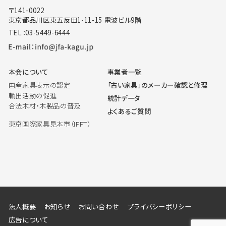
〒141-0022
東京都品川区東五反田1-11-15 電波ビル9階
TEL：03-5449-6444
本会について
事業者一覧
国産家具表示の認定
「古い家具」のメーカー確認と修理
輸出活動の促進
統計データ
合法木材・木製品の普及
よくあるご質問
東京国際家具見本市（IFFT）
法人概要
お知らせ
お問い合わせ
プライバシーポリシー
広告について