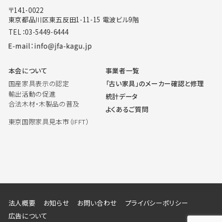
〒141-0022
東京都品川区東五反田1-11-15 電波ビル9階
TEL：03-5449-6444
本会について
事業者一覧
国産家具表示の認定
「古い家具」のメーカー確認と修理
輸出活動の促進
統計データ
合法木材・木製品の普及
よくあるご質問
東京国際家具見本市（IFFT）
法人概要
お知らせ
お問い合わせ
プライバシーポリシー
広告について