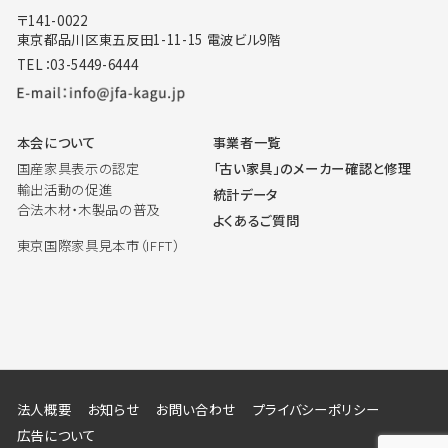
〒141-0022
東京都品川区東五反田1-11-15 電波ビル9階
TEL：03-5449-6444
本会について
事業者一覧
国産家具表示の認定
「古い家具」のメーカー確認と修理
輸出活動の促進
統計データ
合法木材・木製品の普及
よくあるご質問
東京国際家具見本市（IFFT）
法人概要
お知らせ
お問い合わせ
プライバシーポリシー
広告について