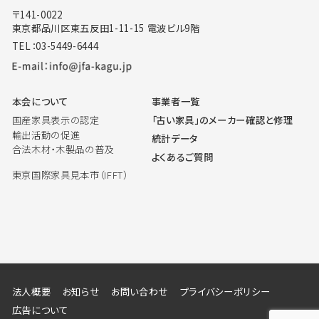
〒141-0022
東京都品川区東五反田1-11-15 電波ビル9階
TEL：03-5449-6444
本会について
事業者一覧
国産家具表示の認定
「古い家具」のメーカー確認と修理
輸出活動の促進
統計データ
合法木材・木製品の普及
よくあるご質問
東京国際家具見本市（IFFT）
法人概要
お知らせ
お問い合わせ
プライバシーポリシー
広告について