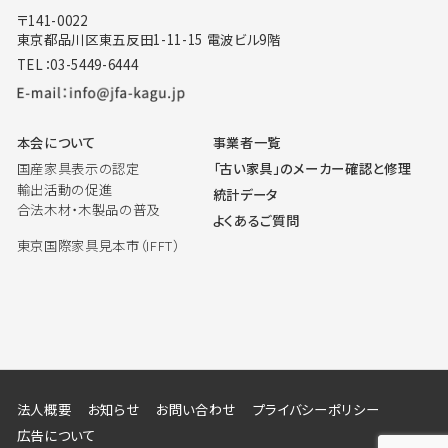
〒141-0022
東京都品川区東五反田1-11-15 電波ビル9階
TEL：03-5449-6444
本会について
事業者一覧
国産家具表示の認定
「古い家具」のメーカー確認と修理
輸出活動の促進
統計データ
合法木材・木製品の普及
よくあるご質問
東京国際家具見本市（IFFT）
法人概要
お知らせ
お問い合わせ
プライバシーポリシー
広告について