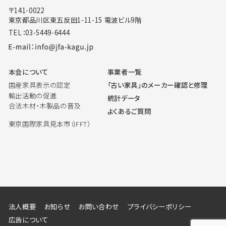
〒141-0022
東京都品川区東五反田1-11-15 電波ビル9階
TEL：03-5449-6444
本会について
事業者一覧
国産家具表示の認定
「古い家具」のメーカー確認と修理
輸出活動の促進
統計データ
合法木材・木製品の普及
よくあるご質問
東京国際家具見本市（IFFT）
法人概要
お知らせ
お問い合わせ
プライバシーポリシー
広告について