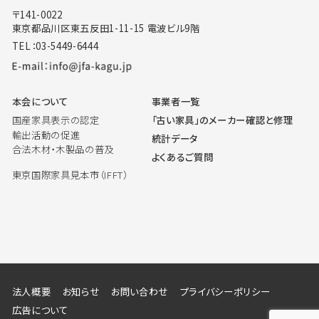
〒141-0022
東京都品川区東五反田1-11-15 電波ビル9階
TEL：03-5449-6444
本会について
事業者一覧
国産家具表示の認定
「古い家具」のメーカー確認と修理
輸出活動の促進
統計データ
合法木材・木製品の普及
よくあるご質問
東京国際家具見本市（IFFT）
法人概要
お知らせ
お問い合わせ
プライバシーポリシー
広告について