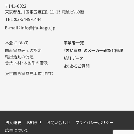
〒141-0022
東京都品川区東五反田1-11-15 電波ビル9階
TEL：03-5449-6444
本会について
事業者一覧
国産家具表示の認定
「古い家具」のメーカー確認と修理
輸出活動の促進
統計データ
合法木材・木製品の普及
よくあるご質問
東京国際家具見本市（IFFT）
法人概要
お知らせ
お問い合わせ
プライバシーポリシー
広告について