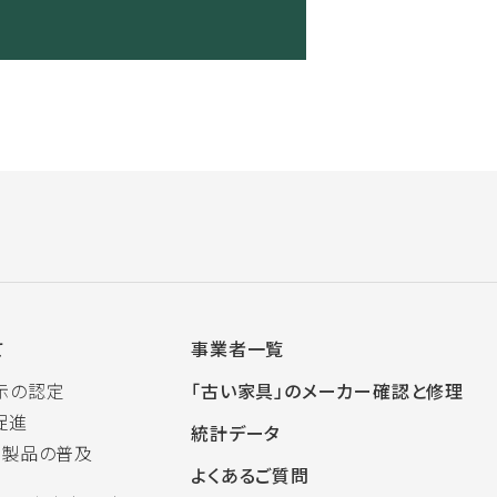
て
事業者一覧
示の認定
「古い家具」のメーカー確認と修理
促進
統計データ
木製品の普及
よくあるご質問