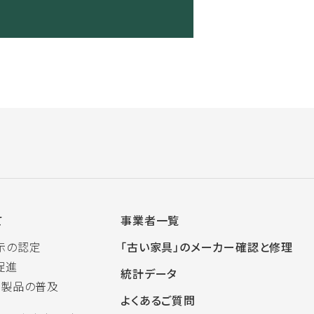
て
事業者一覧
示の認定
「古い家具」のメーカー確認と修理
促進
統計データ
木製品の普及
よくあるご質問