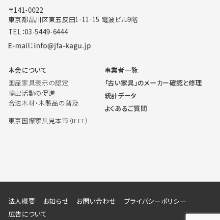
〒141-0022
東京都品川区東五反田1-11-15 電波ビル9階
TEL：03-5449-6444
本会について
事業者一覧
国産家具表示の認定
「古い家具」のメーカー確認と修理
輸出活動の促進
統計データ
合法木材・木製品の普及
よくあるご質問
東京国際家具見本市（IFFT）
法人概要
お知らせ
お問い合わせ
プライバシーポリシー
広告について