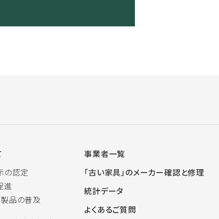
て
事業者一覧
示の認定
「古い家具」のメーカー確認と修理
促進
統計データ
木製品の普及
よくあるご質問