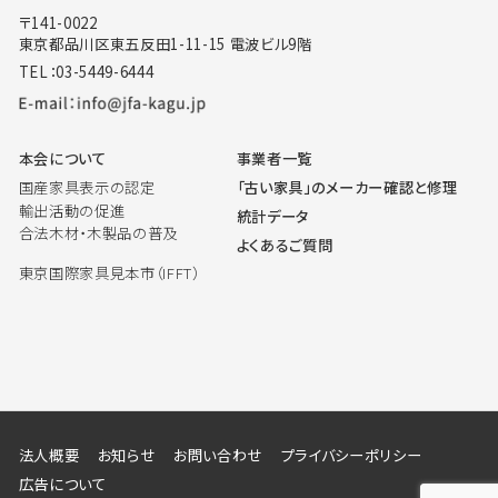
〒141-0022
東京都品川区東五反田1-11-15 電波ビル9階
TEL：03-5449-6444
本会について
事業者一覧
国産家具表示の認定
「古い家具」のメーカー確認と修理
輸出活動の促進
統計データ
合法木材・木製品の普及
よくあるご質問
東京国際家具見本市（IFFT）
法人概要
お知らせ
お問い合わせ
プライバシーポリシー
広告について