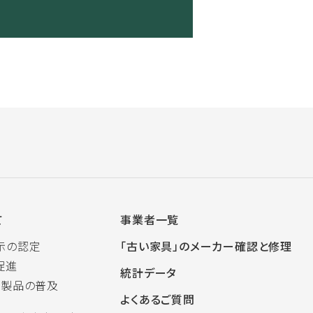
て
事業者一覧
示の認定
「古い家具」のメーカー確認と修理
促進
統計データ
木製品の普及
よくあるご質問