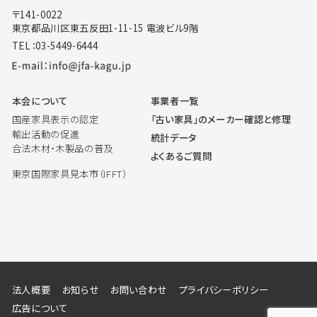
〒141-0022
東京都品川区東五反田1-11-15 電波ビル9階
TEL：03-5449-6444
本会について
事業者一覧
国産家具表示の認定
「古い家具」のメーカー確認と修理
輸出活動の促進
統計データ
合法木材・木製品の普及
よくあるご質問
東京国際家具見本市（IFFT）
法人概要
お知らせ
お問い合わせ
プライバシーポリシー
広告について