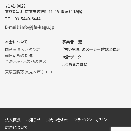
〒141-0022
東京都品川区東五反田1-11-15 電波ビル9階
TEL：03-5449-6444
本会について
事業者一覧
国産家具表示の認定
「古い家具」のメーカー確認と修理
輸出活動の促進
統計データ
合法木材・木製品の普及
よくあるご質問
東京国際家具見本市（IFFT）
法人概要
お知らせ
お問い合わせ
プライバシーポリシー
広告について