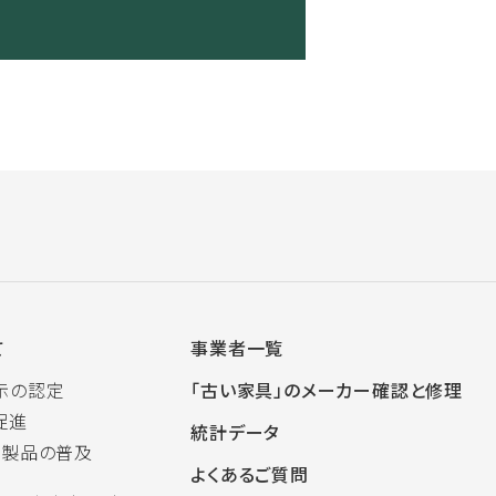
て
事業者一覧
示の認定
「古い家具」のメーカー確認と修理
促進
統計データ
木製品の普及
よくあるご質問