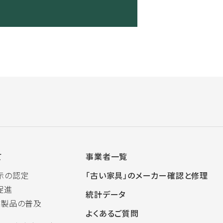
て
事業者一覧
示の認定
「古い家具」のメーカー確認と修理
促進
統計データ
木製品の普及
よくあるご質問