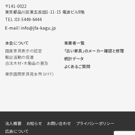
〒141-0022
東京都品川区東五反田1-11-15 電波ビル9階
TEL：03-5449-6444
本会について
事業者一覧
国産家具表示の認定
「古い家具」のメーカー確認と修理
輸出活動の促進
統計データ
合法木材・木製品の普及
よくあるご質問
東京国際家具見本市（IFFT）
法人概要
お知らせ
お問い合わせ
プライバシーポリシー
広告について