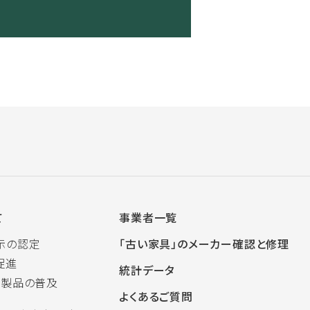
て
事業者一覧
示の認定
「古い家具」のメーカー確認と修理
促進
統計データ
木製品の普及
よくあるご質問