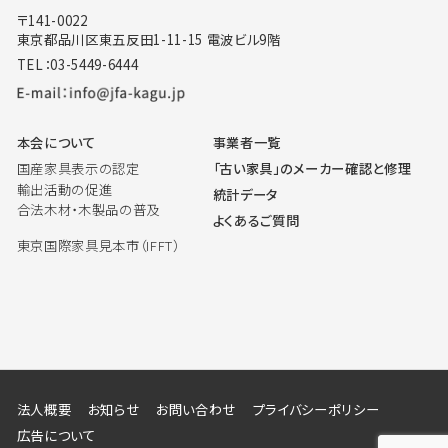
〒141-0022
東京都品川区東五反田1-11-15 電波ビル9階
TEL：03-5449-6444
本会について
事業者一覧
国産家具表示の認定
「古い家具」のメーカー確認と修理
輸出活動の促進
統計データ
合法木材・木製品の普及
よくあるご質問
東京国際家具見本市（IFFT）
法人概要
お知らせ
お問い合わせ
プライバシーポリシー
広告について