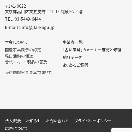
〒141-0022
東京都品川区東五反田1-11-15 電波ビル9階
TEL：03-5449-6444
本会について
事業者一覧
国産家具表示の認定
「古い家具」のメーカー確認と修理
輸出活動の促進
統計データ
合法木材・木製品の普及
よくあるご質問
東京国際家具見本市（IFFT）
法人概要
お知らせ
お問い合わせ
プライバシーポリシー
広告について