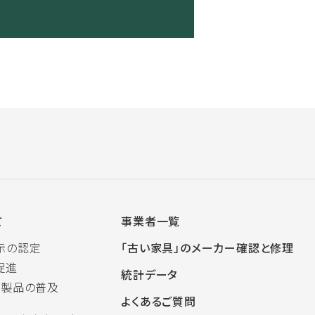
て
事業者一覧
示の認定
「古い家具」のメーカー確認と修理
促進
統計データ
木製品の普及
よくあるご質問