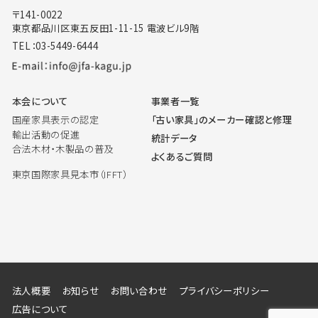
〒141-0022
東京都品川区東五反田1-11-15 電波ビル9階
TEL：03-5449-6444
本会について
事業者一覧
国産家具表示の認定
「古い家具」のメーカー確認と修理
輸出活動の促進
統計データ
合法木材・木製品の普及
よくあるご質問
東京国際家具見本市（IFFT）
法人概要
お知らせ
お問い合わせ
プライバシーポリシー
広告について