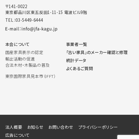
〒141-0022
東京都品川区東五反田1-11-15 電波ビル9階
TEL：03-5449-6444
本会について
事業者一覧
国産家具表示の認定
「古い家具」のメーカー確認と修理
輸出活動の促進
統計データ
合法木材・木製品の普及
よくあるご質問
東京国際家具見本市（IFFT）
法人概要
お知らせ
お問い合わせ
プライバシーポリシー
広告について