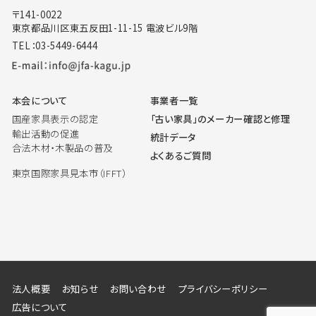
〒141-0022
東京都品川区東五反田1-11-15 電波ビル9階
TEL：03-5449-6444
本会について
事業者一覧
国産家具表示の認定
「古い家具」のメーカー確認と修理
輸出活動の促進
統計データ
合法木材・木製品の普及
よくあるご質問
東京国際家具見本市（IFFT）
法人概要
お知らせ
お問い合わせ
プライバシーポリシー
広告について