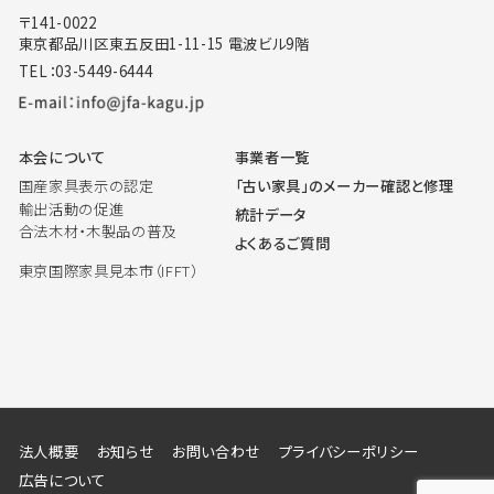
〒141-0022
東京都品川区東五反田1-11-15 電波ビル9階
TEL：03-5449-6444
本会について
事業者一覧
国産家具表示の認定
「古い家具」のメーカー確認と修理
輸出活動の促進
統計データ
合法木材・木製品の普及
よくあるご質問
東京国際家具見本市（IFFT）
法人概要
お知らせ
お問い合わせ
プライバシーポリシー
広告について