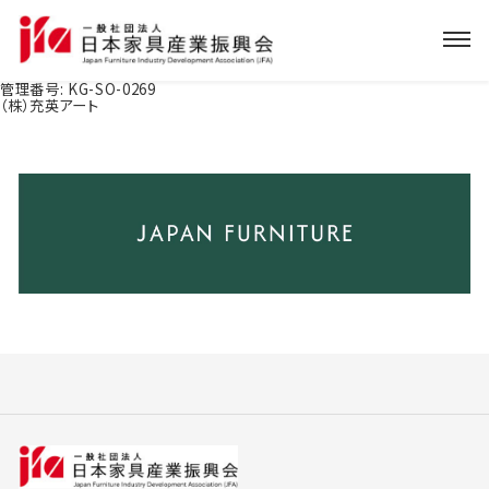
管理番号:
KG-SO-0269
（株）充英アート