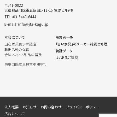
〒141-0022
東京都品川区東五反田1-11-15 電波ビル9階
TEL：03-5449-6444
本会について
事業者一覧
国産家具表示の認定
「古い家具」のメーカー確認と修理
輸出活動の促進
統計データ
合法木材・木製品の普及
よくあるご質問
東京国際家具見本市（IFFT）
法人概要
お知らせ
お問い合わせ
プライバシーポリシー
広告について