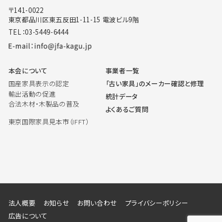
〒141-0022
東京都品川区東五反田1-11-15 電波ビル9階
TEL：03-5449-6444
本会について
事業者一覧
国産家具表示の認定
「古い家具」のメーカー確認と修理
輸出活動の促進
統計データ
合法木材・木製品の普及
よくあるご質問
東京国際家具見本市（IFFT）
法人概要
お知らせ
お問い合わせ
プライバシーポリシー
広告について