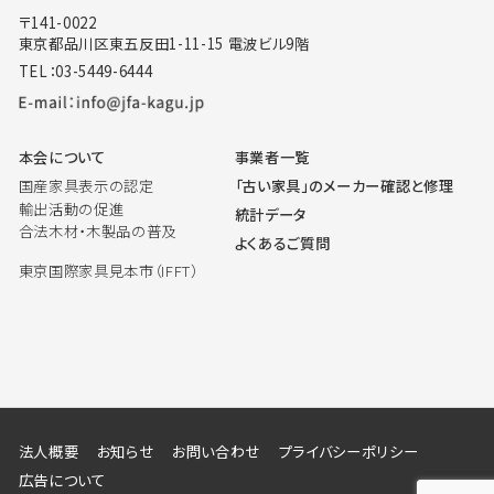
〒141-0022
東京都品川区東五反田1-11-15 電波ビル9階
TEL：03-5449-6444
本会について
事業者一覧
国産家具表示の認定
「古い家具」のメーカー確認と修理
輸出活動の促進
統計データ
合法木材・木製品の普及
よくあるご質問
東京国際家具見本市（IFFT）
法人概要
お知らせ
お問い合わせ
プライバシーポリシー
広告について