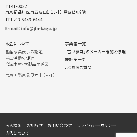
〒141-0022
東京都品川区東五反田1-11-15 電波ビル9階
TEL：03-5449-6444
本会について
事業者一覧
国産家具表示の認定
「古い家具」のメーカー確認と修理
輸出活動の促進
統計データ
合法木材・木製品の普及
よくあるご質問
東京国際家具見本市（IFFT）
法人概要
お知らせ
お問い合わせ
プライバシーポリシー
広告について