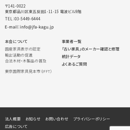
〒141-0022
東京都品川区東五反田1-11-15 電波ビル9階
TEL：03-5449-6444
本会について
事業者一覧
国産家具表示の認定
「古い家具」のメーカー確認と修理
輸出活動の促進
統計データ
合法木材・木製品の普及
よくあるご質問
東京国際家具見本市（IFFT）
法人概要
お知らせ
お問い合わせ
プライバシーポリシー
広告について