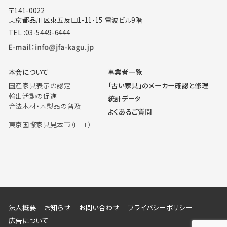
〒141-0022
東京都品川区東五反田1-11-15 電波ビル9階
TEL：03-5449-6444
本会について
事業者一覧
国産家具表示の認定
「古い家具」のメーカー確認と修理
輸出活動の促進
統計データ
合法木材・木製品の普及
よくあるご質問
東京国際家具見本市（IFFT）
法人概要
お知らせ
お問い合わせ
プライバシーポリシー
広告について