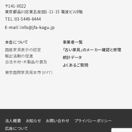
〒141-0022
東京都品川区東五反田1-11-15 電波ビル9階
TEL：03-5449-6444
本会について
事業者一覧
国産家具表示の認定
「古い家具」のメーカー確認と修理
輸出活動の促進
統計データ
合法木材・木製品の普及
よくあるご質問
東京国際家具見本市（IFFT）
法人概要
お知らせ
お問い合わせ
プライバシーポリシー
広告について