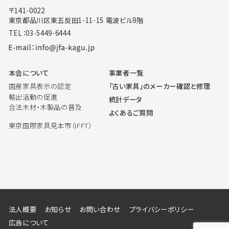
〒141-0022
東京都品川区東五反田1-11-15 電波ビル9階
TEL：03-5449-6444
本会について
事業者一覧
国産家具表示の認定
「古い家具」のメーカー確認と修理
輸出活動の促進
統計データ
合法木材・木製品の普及
よくあるご質問
東京国際家具見本市（IFFT）
法人概要
お知らせ
お問い合わせ
プライバシーポリシー
広告について