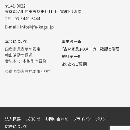
〒141-0022
東京都品川区東五反田1-11-15 電波ビル9階
TEL：03-5449-6444
本会について
事業者一覧
国産家具表示の認定
「古い家具」のメーカー確認と修理
輸出活動の促進
統計データ
合法木材・木製品の普及
よくあるご質問
東京国際家具見本市（IFFT）
法人概要
お知らせ
お問い合わせ
プライバシーポリシー
広告について