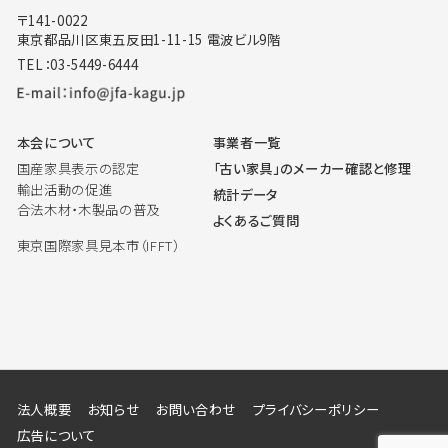
〒141-0022
東京都品川区東五反田1-11-15 電波ビル9階
TEL：03-5449-6444
本会について
事業者一覧
国産家具表示の認定
「古い家具」のメーカー確認と修理
輸出活動の促進
統計データ
合法木材・木製品の普及
よくあるご質問
東京国際家具見本市（IFFT）
法人概要
お知らせ
お問い合わせ
プライバシーポリシー
広告について