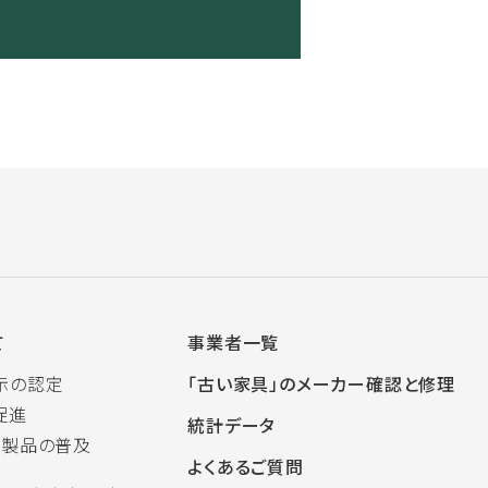
て
事業者一覧
示の認定
「古い家具」のメーカー確認と修理
促進
統計データ
木製品の普及
よくあるご質問