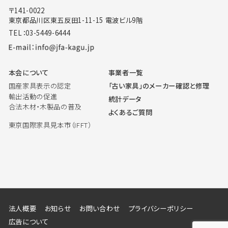
〒141-0022
東京都品川区東五反田1-11-15 電波ビル9階
TEL：03-5449-6444
本会について
事業者一覧
国産家具表示の認定
「古い家具」のメーカー確認と修理
輸出活動の促進
統計データ
合法木材・木製品の普及
よくあるご質問
東京国際家具見本市（IFFT）
法人概要
お知らせ
お問い合わせ
プライバシーポリシー
広告について