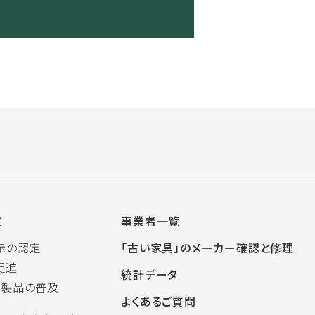
て
事業者一覧
示の認定
「古い家具」のメーカー確認と修理
促進
統計データ
木製品の普及
よくあるご質問