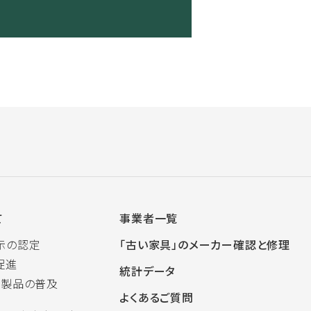
て
事業者一覧
示の認定
「古い家具」のメーカー確認と修理
促進
統計データ
木製品の普及
よくあるご質問