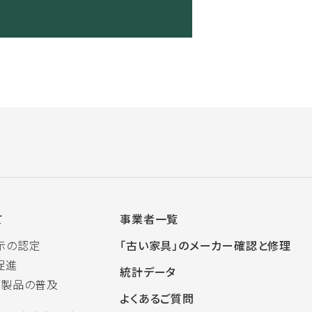
て
事業者一覧
示の認定
「古い家具」のメーカー確認と修理
促進
統計データ
木製品の普及
よくあるご質問