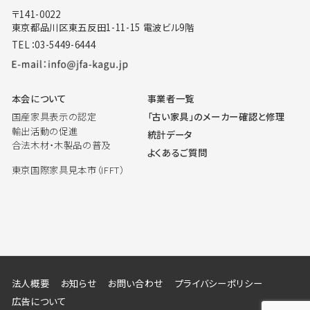
〒141-0022
東京都品川区東五反田1-11-15 電波ビル9階
TEL：03-5449-6444
本会について
事業者一覧
国産家具表示の認定
「古い家具」のメーカー確認と修理
輸出活動の促進
統計データ
合法木材・木製品の普及
よくあるご質問
東京国際家具見本市（IFFT）
法人概要
お知らせ
お問い合わせ
プライバシーポリシー
広告について