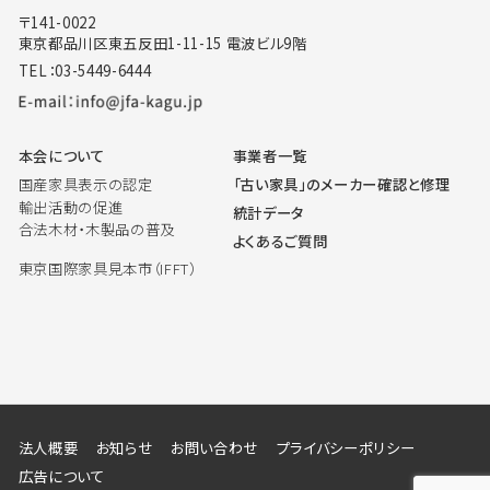
〒141-0022
東京都品川区東五反田1-11-15 電波ビル9階
TEL：03-5449-6444
本会について
事業者一覧
国産家具表示の認定
「古い家具」のメーカー確認と修理
輸出活動の促進
統計データ
合法木材・木製品の普及
よくあるご質問
東京国際家具見本市（IFFT）
法人概要
お知らせ
お問い合わせ
プライバシーポリシー
広告について